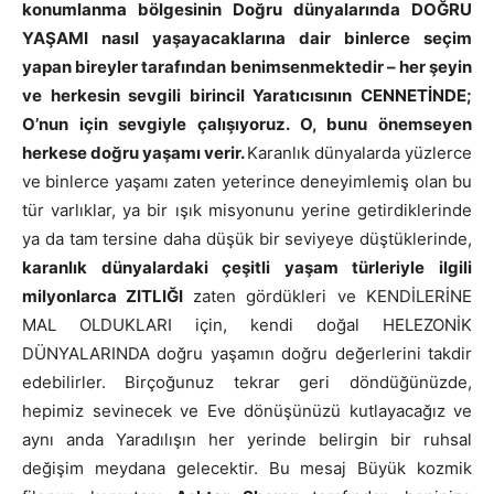
konumlanma bölgesinin Doğru dünyalarında DOĞRU
YAŞAMI nasıl yaşayacaklarına dair binlerce seçim
yapan bireyler tarafından benimsenmektedir
–
her şeyin
ve herkesin sevgili birincil Yaratıcısının CENNETİNDE;
O’nun için sevgiyle çalışıyoruz. O, bunu önemseyen
herkese doğru yaşamı verir.
Karanlık dünyalarda yüzlerce
ve binlerce yaşamı zaten yeterince deneyimlemiş olan bu
tür varlıklar, ya bir ışık misyonunu yerine getirdiklerinde
ya da tam tersine daha düşük bir seviyeye düştüklerinde,
karanlık dünyalardaki çeşitli yaşam türleriyle ilgili
milyonlarca ZITLIĞI
zaten gördükleri ve KENDİLERİNE
MAL OLDUKLARI için, kendi doğal HELEZONİK
DÜNYALARINDA doğru yaşamın doğru değerlerini takdir
edebilirler.
Birçoğunuz tekrar geri döndüğünüzde,
hepimiz sevinecek ve Eve dönüşünüzü kutlayacağız ve
aynı anda Yaradılışın her yerinde belirgin bir ruhsal
değişim meydana gelecektir. Bu mesaj Büyük kozmik