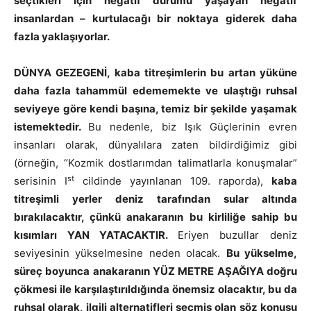
seçtikleri için negatif durumu yaşayan negatif
insanlardan
–
kurtulacağı bir noktaya giderek daha
fazla yaklaşıyorlar.
DÜNYA GEZEGENİ, kaba titreşimlerin bu artan yüküne
daha fazla tahammül edememekte ve ulaştığı ruhsal
seviyeye göre kendi başına, temiz bir şekilde yaşamak
istemektedir.
Bu nedenle, biz Işık Güçlerinin evren
insanları olarak, dünyalılara zaten bildirdiğimiz gibi
(örneğin, “Kozmik dostlarımdan talimatlarla konuşmalar”
st
serisinin I
cildinde yayınlanan 109. raporda),
kaba
titreşimli yerler deniz tarafından sular altında
bırakılacaktır, çünkü anakaranın bu kirliliğe sahip bu
kısımları YAN YATACAKTIR.
Eriyen buzullar deniz
seviyesinin yükselmesine neden olacak.
Bu yükselme,
süreç boyunca anakaranın
YÜZ
METRE AŞAĞIYA doğru
çökmesi ile karşılaştırıldığında önemsiz olacaktır, bu da
ruhsal olarak, ilgili alternatifleri seçmiş olan söz konusu