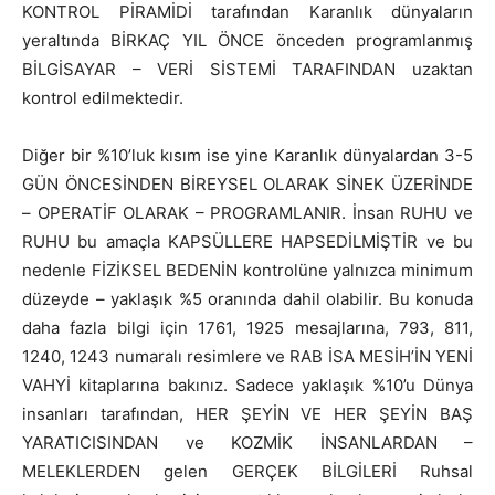
KONTROL PİRAMİDİ tarafından Karanlık dünyaların
yeraltında BİRKAÇ YIL ÖNCE önceden programlanmış
BİLGİSAYAR – VERİ SİSTEMİ TARAFINDAN uzaktan
kontrol edilmektedir.
Diğer bir %10’luk kısım ise yine Karanlık dünyalardan 3-5
GÜN ÖNCESİNDEN BİREYSEL OLARAK SİNEK ÜZERİNDE
– OPERATİF OLARAK – PROGRAMLANIR. İnsan RUHU ve
RUHU bu amaçla KAPSÜLLERE HAPSEDİLMİŞTİR ve bu
nedenle FİZİKSEL BEDENİN kontrolüne yalnızca minimum
düzeyde – yaklaşık %5 oranında dahil olabilir. Bu konuda
daha fazla bilgi için 1761, 1925 mesajlarına, 793, 811,
1240, 1243 numaralı resimlere ve RAB İSA MESİH’İN YENİ
VAHYİ kitaplarına bakınız. Sadece yaklaşık %10’u Dünya
insanları tarafından, HER ŞEYİN VE HER ŞEYİN BAŞ
YARATICISINDAN ve KOZMİK İNSANLARDAN –
MELEKLERDEN gelen GERÇEK BİLGİLERİ Ruhsal