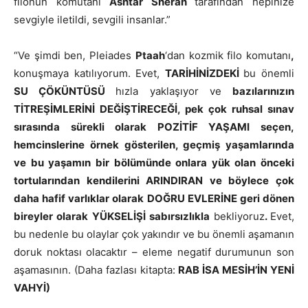
filonun komutanı
Ashtar Sheran
tarafından hepinize
sevgiyle iletildi, sevgili insanlar.”
“Ve şimdi ben, Pleiades
Ptaah
‘dan kozmik filo komutanı
,
konuşmaya katılıyorum. Evet,
TARİHİNİZDEKİ
bu önemli
SU ÇÖKÜNTÜSÜ
hızla yaklaşıyor ve
bazılarınızın
TİTREŞİMLERİNİ DEĞİŞTİRECEĞİ, pek çok ruhsal sınav
sırasında sürekli olarak POZİTİF YAŞAMI seçen,
hemcinslerine örnek gösterilen, geçmiş yaşamlarında
ve bu yaşamın bir bölümünde onlara yük olan önceki
tortularından kendilerini ARINDIRAN ve böylece çok
daha hafif varlıklar olarak DOĞRU EVLERİNE geri dönen
bireyler olarak YÜKSELİŞİ sabırsızlıkla
bekliyoruz
.
Evet,
bu nedenle bu olaylar çok yakındır ve bu önemli aşamanın
doruk noktası olacaktır – eleme negatif durumunun son
aşamasının. (Daha fazlası kitapta:
RAB İSA MESİH’İN YENİ
VAHYİ)