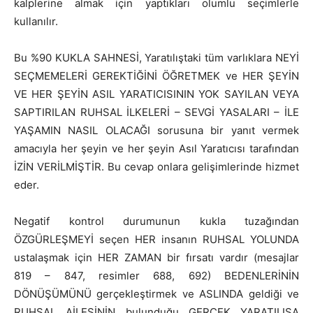
kalplerine almak için yaptıkları olumlu seçimlerle
kullanılır.
Bu %90 KUKLA SAHNESİ, Yaratılıştaki tüm varlıklara NEYİ
SEÇMEMELERİ GEREKTİĞİNİ ÖĞRETMEK ve HER ŞEYİN
VE HER ŞEYİN ASIL YARATICISININ YOK SAYILAN VEYA
SAPTIRILAN RUHSAL İLKELERİ – SEVGİ YASALARI – İLE
YAŞAMIN NASIL OLACAĞI sorusuna bir yanıt vermek
amacıyla her şeyin ve her şeyin Asıl Yaratıcısı tarafından
İZİN VERİLMİŞTİR. Bu cevap onlara gelişimlerinde hizmet
eder.
Negatif kontrol durumunun kukla tuzağından
ÖZGÜRLEŞMEYİ seçen HER insanın RUHSAL YOLUNDA
ustalaşmak için HER ZAMAN bir fırsatı vardır (mesajlar
819 – 847, resimler 688, 692) BEDENLERİNİN
DÖNÜŞÜMÜNÜ gerçekleştirmek ve ASLINDA geldiği ve
RUHSAL AİLESİNİN bulunduğu GERÇEK YARATILIŞA