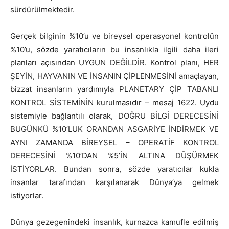
sürdürülmektedir.
Gerçek bilginin %10’u ve bireysel operasyonel kontrolün
%10’u, sözde yaratıcıların bu insanlıkla ilgili daha ileri
planları açısından UYGUN DEĞİLDİR. Kontrol planı, HER
ŞEYİN, HAYVANIN VE İNSANIN ÇİPLENMESİNİ amaçlayan,
bizzat insanların yardımıyla PLANETARY ÇİP TABANLI
KONTROL SİSTEMİNİN kurulmasıdır – mesaj 1622. Uydu
sistemiyle bağlantılı olarak, DOĞRU BİLGİ DERECESİNİ
BUGÜNKÜ %10’LUK ORANDAN ASGARİYE İNDİRMEK VE
AYNI ZAMANDA BİREYSEL – OPERATİF KONTROL
DERECESİNİ %10’DAN %5’İN ALTINA DÜŞÜRMEK
İSTİYORLAR. Bundan sonra, sözde yaratıcılar kukla
insanlar tarafından karşılanarak Dünya’ya gelmek
istiyorlar.
Dünya gezegenindeki insanlık, kurnazca kamufle edilmiş