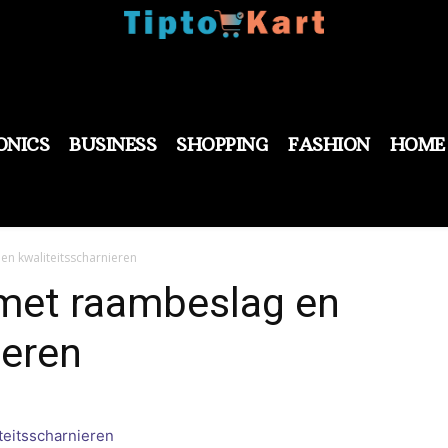
ONICS
BUSINESS
SHOPPING
FASHION
HOME
en kwaliteitsscharnieren
 met raambeslag en
ieren