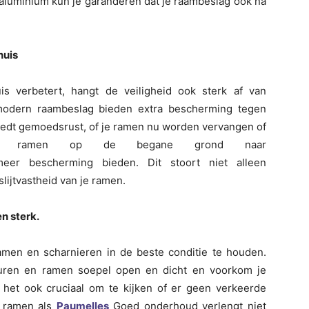
f aluminium kun je garanderen dat je raambeslag ook na
huis
is verbetert, hangt de veiligheid ook sterk af van
modern raambeslag bieden extra bescherming tegen
biedt gemoedsrust, of je ramen nu worden vervangen of
 bij ramen op de begane grond naar
meer bescherming bieden. Dit stoort niet alleen
lijtvastheid van je ramen.
n sterk.
amen en scharnieren in de beste conditie te houden.
uren en ramen soepel open en dicht en voorkom je
 het ook cruciaal om te kijken of er geen verkeerde
el ramen als
Paumelles
Goed onderhoud verlengt niet